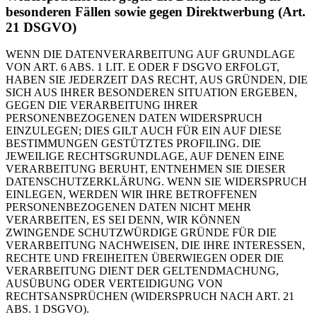
besonderen Fällen sowie gegen Direktwerbung (Art.
21 DSGVO)
WENN DIE DATENVERARBEITUNG AUF GRUNDLAGE
VON ART. 6 ABS. 1 LIT. E ODER F DSGVO ERFOLGT,
HABEN SIE JEDERZEIT DAS RECHT, AUS GRÜNDEN, DIE
SICH AUS IHRER BESONDEREN SITUATION ERGEBEN,
GEGEN DIE VERARBEITUNG IHRER
PERSONENBEZOGENEN DATEN WIDERSPRUCH
EINZULEGEN; DIES GILT AUCH FÜR EIN AUF DIESE
BESTIMMUNGEN GESTÜTZTES PROFILING. DIE
JEWEILIGE RECHTSGRUNDLAGE, AUF DENEN EINE
VERARBEITUNG BERUHT, ENTNEHMEN SIE DIESER
DATENSCHUTZERKLÄRUNG. WENN SIE WIDERSPRUCH
EINLEGEN, WERDEN WIR IHRE BETROFFENEN
PERSONENBEZOGENEN DATEN NICHT MEHR
VERARBEITEN, ES SEI DENN, WIR KÖNNEN
ZWINGENDE SCHUTZWÜRDIGE GRÜNDE FÜR DIE
VERARBEITUNG NACHWEISEN, DIE IHRE INTERESSEN,
RECHTE UND FREIHEITEN ÜBERWIEGEN ODER DIE
VERARBEITUNG DIENT DER GELTENDMACHUNG,
AUSÜBUNG ODER VERTEIDIGUNG VON
RECHTSANSPRÜCHEN (WIDERSPRUCH NACH ART. 21
ABS. 1 DSGVO).